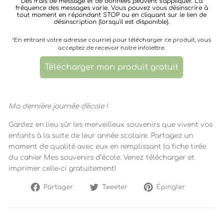
Des frais de message et de données peuvent s'appliquer. La
fréquence des messages varie. Vous pouvez vous désinscrire à
tout moment en répondant STOP ou en cliquant sur le lien de
désinscription (lorsqu'il est disponible).
*En entrant votre adresse courriel pour télécharger ce produit, vous
acceptez de recevoir notre infolettre.
Télécharger mon produit gratuit
Ma dernière journée d'école !
Gardez en lieu sûr les merveilleux souvenirs que vivent vos
enfants à la suite de leur année scolaire. Partagez un
moment de qualité avec eux en remplissant la fiche tirée
du cahier Mes souvenirs d’école. Venez télécharger et
imprimer celle-ci gratuitement!
Partager
Tweeter
Épingler
Partager
Tweeter
Épingler
sur
sur
sur
Facebook
Twitter
Pinterest