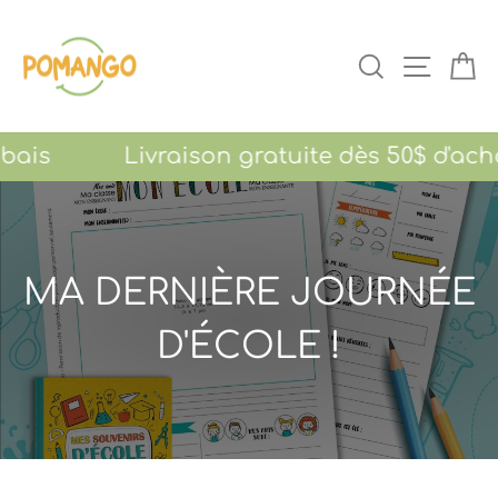
Passer
au
RECHERCHER
NAVIGAT
PA
contenu
 rabais Livraison gratuite dès 50$ d'acha
MA DERNIÈRE JOURNÉE
D'ÉCOLE !