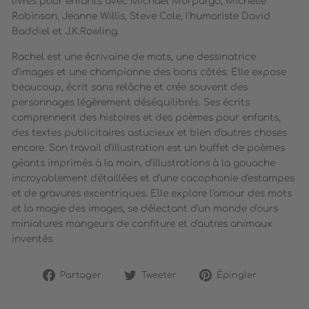
livres pour enfants avec Michael Morpurgo, Michelle
Robinson, Jeanne Willis, Steve Cole, l'humoriste David
Baddiel et J.K.Rowling.
Rachel est une écrivaine de mots, une dessinatrice
d'images et une championne des bons côtés. Elle expose
beaucoup, écrit sans relâche et crée souvent des
personnages légèrement déséquilibrés. Ses écrits
comprennent des histoires et des poèmes pour enfants,
des textes publicitaires astucieux et bien d'autres choses
encore. Son travail d'illustration est un buffet de poèmes
géants imprimés à la main, d'illustrations à la gouache
incroyablement détaillées et d'une cacophonie d'estampes
et de gravures excentriques. Elle explore l'amour des mots
et la magie des images, se délectant d'un monde d'ours
miniatures mangeurs de confiture et d'autres animaux
inventés.
Partager
Tweeter
Épingler
Partager
Tweeter
Épingler
sur
sur
sur
Facebook
Twitter
Pinterest