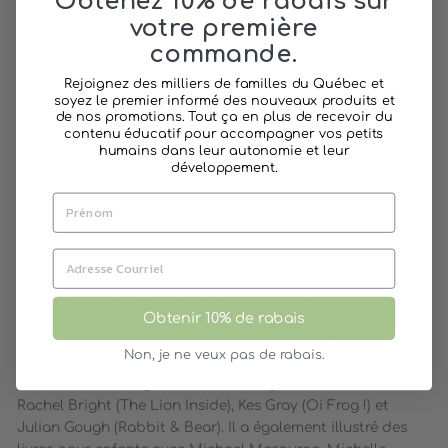
Obtenez 10% de rabais sur
Auteure
: Rachel Bright
votre première
Illustrations
: Jim Field
commande.
Maison d’édition
: Scholastic
Rejoignez des milliers de familles du Québec et
Nombre de pages
: 32
soyez le premier informé des nouveaux produits et
Couverture
: Souple
de nos promotions. Tout ça en plus de recevoir du
Dimensions
: 22,8 x 28 cm
contenu éducatif pour accompagner vos petits
humains dans leur autonomie et leur
Âge recommandé
: Dès 3 ans
développement.
À PROPOS DES AUTEURS
Jim Field est un illustrateur, un concepteur de
personnages et un directeur d'animation primé. Jim a
Obtenir 10% de rabais
travaillé sur une grande variété de projets, allant des
Non, je ne veux pas de rabais.
vidéos musicales et des séquences de titres à la publicité
et aux livres d'images. Il collabore régulièrement avec
Rachel Bright (The Lion Inside), Kes Gray (Oi Frog !) et
Julian Gough (Rabbit & Bear). Il a également illustré des