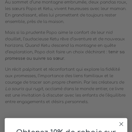
Au sommet d’une montagne embrumée, deux pandas roux,
les sœurs Popo et Ketu, vivent heureuses avec leur maman.
En grandissant, elles lui promettent de toujours rester
ensemble, près de la maison.
Mais si la prudente Popo aime le confort de leur nid
douillet, l’audacieuse Ketu rêve d’aventure et de nouveaux
horizons. Quand Ketu descend la montagne en quête
d’exploration, Popo doit faire un choix déchirant :
tenir sa
promesse ou suivre sa sœur
.
Un récit palpitant et réconfortant qui explore la fidélité
aux promesses, l’importance des liens familiaux et le
courage de tracer son propre chemin. Par les créateurs de
La souris qui rugit
, acclamé dans le monde entier, ce livre
est une invitation à discuter avec les enfants de l’équilibre
entre engagements et désirs personnels.
CARACTÉRISTIQUES :