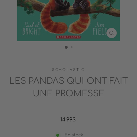
FERMER
(ESC)
SCHOLASTIC
LES PANDAS QUI ONT FAIT
UNE PROMESSE
Prix
14.99$
régulier
En stock