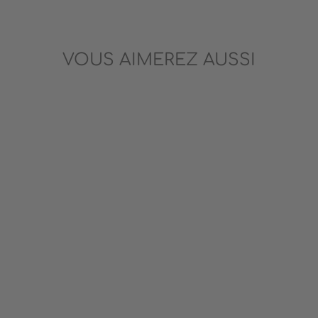
VOUS AIMEREZ AUSSI
Nouveau
LES PANDAS QUI ONT
FAIT UNE PROMESSE
SCHOLASTIC
14.99$