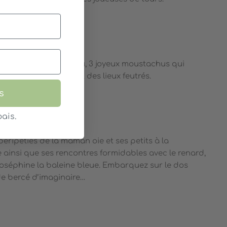
onse, Fernand et Lulu, 3 joyeux moustachus qui
 beaux instruments et des lieux feutrés.
s
ais.
GA
péripéties de la maman oie et ses petits à la
insi que ses rencontres formidables avec le renard,
Joséphine la baleine bleue. Embarquez sur le dos
e bercé d’imaginaire…