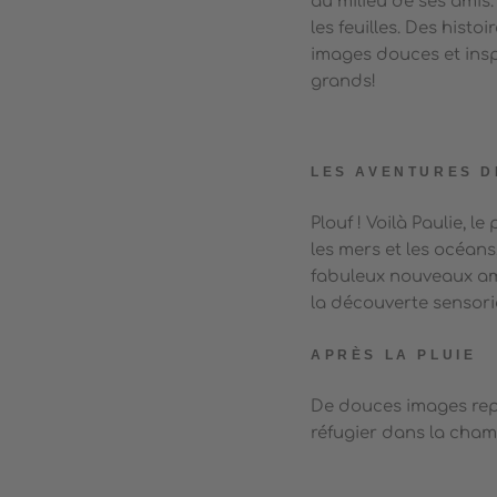
au milieu de ses amis
les feuilles. Des histo
images douces et inspi
grands!
LES AVENTURES D
Plouf ! Voilà Paulie, l
les mers et les océans
fabuleux nouveaux am
la découverte sensorie
APRÈS LA PLUIE
De douces images rep
réfugier dans la cha