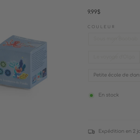
Prix
9.99$
régulier
COULEUR
Sous mon Baobab
Le voyage d'Olga
Petite école de dan
En stock
Expédition en 2 j