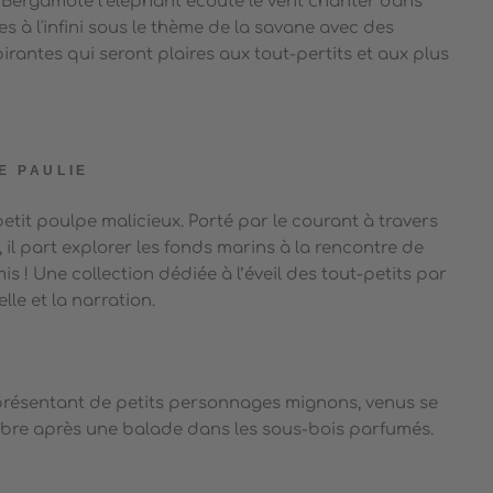
.
Bergamote l’éléphant
écoute le vent chanter dans
ires à l'infini sous le thème de la savane avec des
rantes qui seront plaires aux tout-pertits et aux plus
E PAULIE
e petit poulpe malicieux. Porté par le courant à travers
, il part explorer les fonds marins à la rencontre de
is !
Une collection dédiée à l’éveil des tout-petits par
lle et la narration.
résentant de petits personnages mignons, venus se
mbre après une balade dans les sous-bois parfumés.