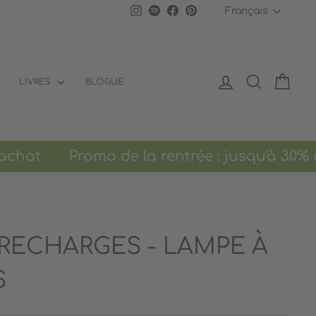
LANGU
Instagram
Spotify
Facebook
Pinterest
Français
SE CONNECTER
RECHERCH
PANI
LIVRES
BLOGUE
t
Promo de la rentrée : jusqu'à 30% de
RECHARGES - LAMPE À
S