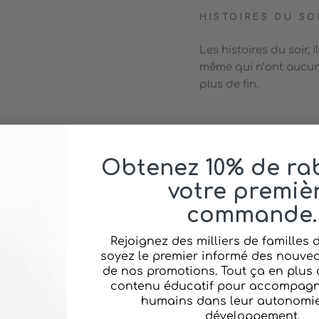
HISTOIRES DU SO
Les histoires du soir, i
même qui n’ont aucun 
plus de fin.
IL ÉTAIT UNE FOI
Obtenez 10% de rab
Les souris magicienne
votre premiè
elles leurs précieux g
commande.
même un grimoire à sec
couleurs, tout en dou
Rejoignez des milliers de familles
soyez le premier informé des nouvea
de nos promotions. Tout ça en plus 
contenu éducatif pour accompagne
IL ÉTAIT UNE FOIS
humains dans leur autonomie 
développement.
D'autres histoires ave