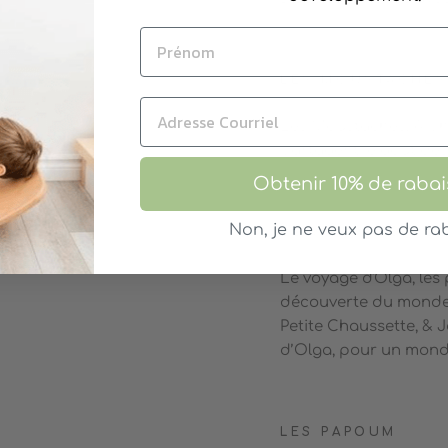
LES MOUSTACHES
Les Moustaches, Alph
partagent le goût des
Obtenir 10% de rabai
Non, je ne veux pas de rab
LE VOYAGE D'OL
Le voyage d'Olga, les 
découverte du monde a
Petite Chaussette, & 
d’Olga, pour un mond
LES PAPOUM