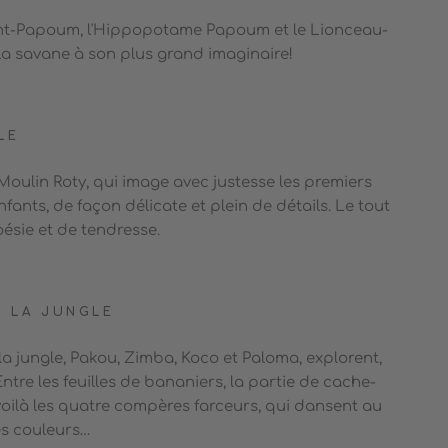
nt-Papoum, l'Hippopotame Papoum et le Lionceau-
la savane à son plus grand imaginaire!
LE
Moulin Roty, qui image avec justesse les premiers
ants, de façon délicate et plein de détails. Le tout
ésie et de tendresse.
E LA JUNGLE
la jungle, Pakou, Zimba, Koco et Paloma, explorent,
Entre les feuilles de bananiers, la partie de cache-
 voilà les quatre compères farceurs, qui dansent au
es couleurs…