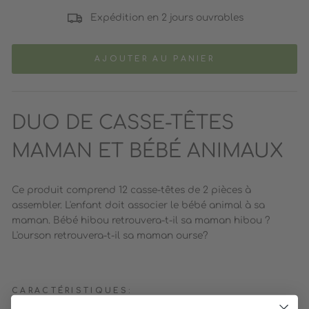
Expédition en 2 jours ouvrables
AJOUTER AU PANIER
DUO DE CASSE-TÊTES
MAMAN ET BÉBÉ ANIMAUX
Ce produit comprend 12 casse-têtes de 2 pièces à
assembler. L'enfant doit associer le bébé animal à sa
maman. Bébé hibou retrouvera-t-il sa maman hibou ?
L'ourson retrouvera-t-il sa maman ourse?
CARACTÉRISTIQUES: