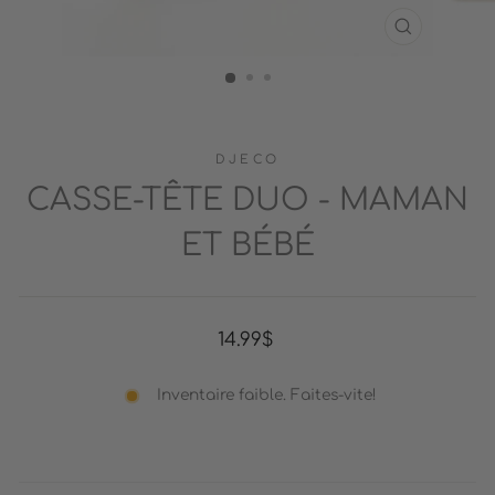
FERMER
(ESC)
DJECO
CASSE-TÊTE DUO - MAMAN
ET BÉBÉ
Prix
14.99$
régulier
Inventaire faible. Faites-vite!