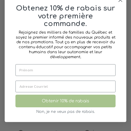
Marque: Djeco
Obtenez 10% de rabais sur
Âge: 2 ans et plus
votre première
Composition: carton robuste
commande.
Entretien: lingette humide, savon doux
Produit de France
Rejoignez des milliers de familles du Québec et
soyez le premier informé des nouveaux produits et
de nos promotions. Tout ça en plus de recevoir du
contenu éducatif pour accompagner vos petits
humains dans leur autonomie et leur
DJECO
développement.
Djeco est une entreprise européenne crée par une femme
en 1954. Leur dictons: Pour le plaisir de jouer! Même si la
qualité et l'esthétique sont essentiels pour eux, ils pensent
toujours astucieux, pratique et surtout réaliste. Susciter
l'émerveillement de l'enfant, enrichir son imaginaire, lui
Obtenir 10% de rabais
donner envie de continuer à découvrir, tel est leur moteur.
Tout ça dans le soucis de redonner plus aux nouvelles
Non, je ne veux pas de rabais.
générations et à la planète!