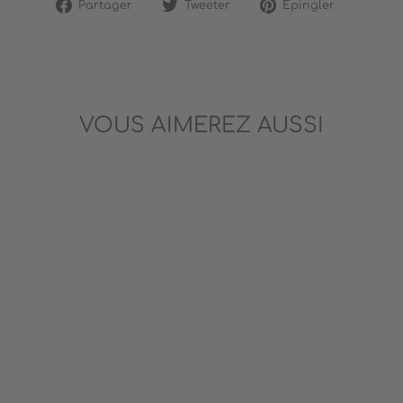
Partager
Tweeter
Épingler
Partager
Tweeter
Épingler
sur
sur
sur
Facebook
Twitter
Pinterest
VOUS AIMEREZ AUSSI
CASSE-TÊTE DUO -
MAMAN ET BÉBÉ
DJECO
14.99$