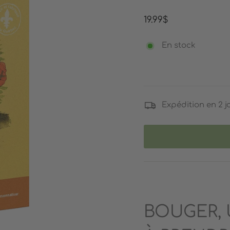
Prix
19.99$
régulier
En stock
Expédition en 2 j
BOUGER,