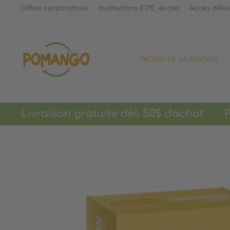
Passer
Offres corporatives
Institutions (CPE, école)
Accès détai
au
contenu
PROMO DE LA RENTRÉE
raison gratuite dès 50$ d'achat
Promo