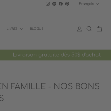
LANGU
Instagram
Spotify
Facebook
Pinterest
Français
SE CONNECTER
RECHERCH
PANI
LIVRES
BLOGUE
vraison gratuite dès 50$ d'achat
Promo
N FAMILLE - NOS BONS
S