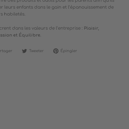
re des produits et outils pour les parents afin qu’ils
 leurs enfants dans le gain et l’épanouissement de
s habiletés.
crent dans les valeurs de l’entreprise :
Plaisir,
assion et Équilibre.
Partager
Tweeter
Épingler
rtager
Tweeter
Épingler
sur
sur
sur
Facebook
Twitter
Pinterest