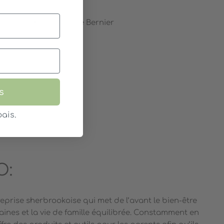
on: Mylène Purcell
esign graphique: Karine Bernier
ion
:
- À l'heure du repas
 Avant d'aller au lit
s
- Imaginer et créer
- Loin des écrans
ais.
- Sur la route
O:
prise sherbrookoise qui met de l’avant le bien-être
 saines et la vie de famille équilibrée. Constamment en