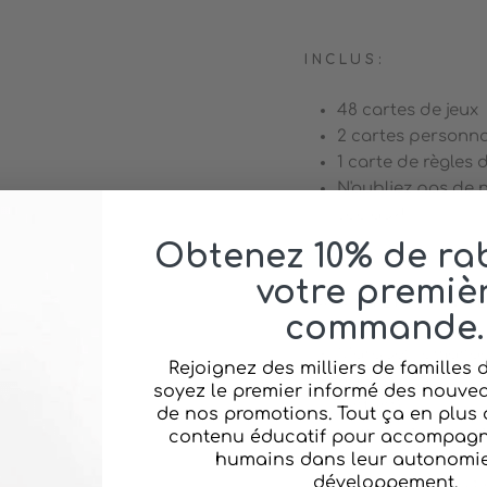
INCLUS:
48 cartes de jeux
2 cartes personna
1 carte de règles d
N'oubliez pas de
sociaux!
Obtenez 10% de rab
votre premiè
CARACTÉRISTIQUE
commande.
Marque: Pomang
Rejoignez des milliers de familles
Âge: 3 ans et plus
soyez le premier informé des nouvea
l'enfant)
de nos promotions. Tout ça en plus 
Composition: Car
contenu éducatif pour accompagne
Dimension: 3.5 x 5.
humains dans leur autonomie 
développement.
Conçu et produit