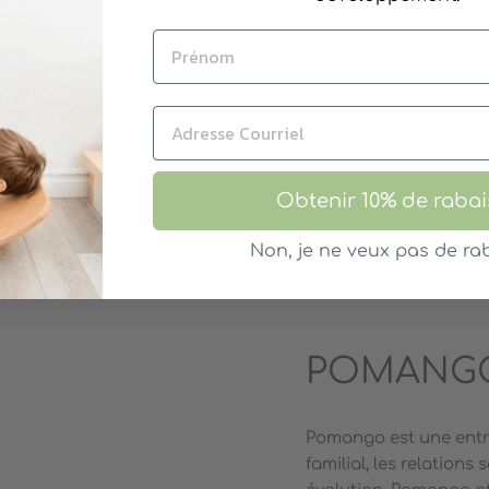
Idées et concepti
Illustrations et d
Dans la même collect
Nos Bons Moments
Nos Bons Moments-
Obtenir 10% de rabai
Nos Bons Moments
Nos Bons Moments
Non, je ne veux pas de rab
Nos Bons Moments
POMANG
Pomango est une entre
familial, les relations