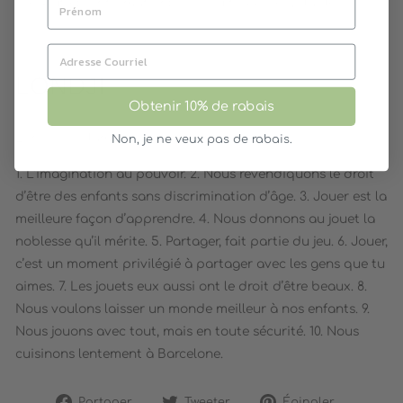
Autre(s) information(s): Produit 100% recyclable
LONDJI
Obtenir 10% de rabais
Londji proclame 10 grands principes:
Non, je ne veux pas de rabais.
1. L’imagination au pouvoir. 2. Nous revendiquons le droit
d’être des enfants sans discrimination d’âge. 3. Jouer est la
meilleure façon d’apprendre. 4. Nous donnons au jouet la
noblesse qu’il mérite. 5. Partager, fait partie du jeu. 6. Jouer,
c’est un moment privilégié à partager avec les gens que tu
aimes. 7. Les jouets eux aussi ont le droit d’être beaux. 8.
Nous voulons laisser un monde meilleur à nos enfants. 9.
Nous jouons avec tout, mais en toute sécurité. 10. Nous
cuisinons lentement à Barcelone.
Partager
Tweeter
Épingler
Partager
Tweeter
Épingler