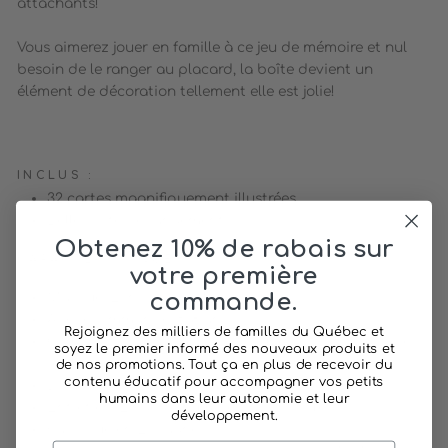
attachants!
Vous aimerez jouer en famille à ce jeu de mémoire et nul
besoin de le ranger au placard, la boîte devient un
élément de décoration tellement elle est jolie!
INCLUS :
32 cartes magnifiquement illustrées
Belle boite de rangement
Obtenez 10% de rabais sur
CARACTÉRISTIQUES :
votre première
commande.
Marque: Londji (Barcelone)
Âge recommandé: 5-8 ans
Rejoignez des milliers de familles du Québec et
Composition: Fait de papier d'une gestion forestière
soyez le premier informé des nouveaux produits et
responsable et de carton recyclé
de nos promotions. Tout ça en plus de recevoir du
contenu éducatif pour accompagner vos petits
Dimension: 19 x 13 x 6 cm
humains dans leur autonomie et leur
Entretien: Lingette humide, savon doux
développement.
Fabriqué en Espagne