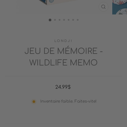
FERMER
(ESC)
LONDJI
JEU DE MÉMOIRE -
WILDLIFE MEMO
Prix
24.99$
régulier
Inventaire faible. Faites-vite!