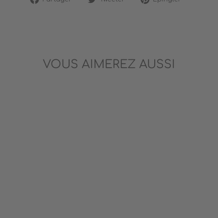
sur
sur
sur
Facebook
Twitter
Pinterest
VOUS AIMEREZ AUSSI
JEU DE MÉMOIRE -
WILDLIFE MEMO
LONDJI
24.99$