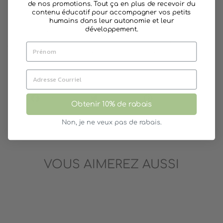
de nos promotions. Tout ça en plus de recevoir du
Pomango est une entreprise sherbrookoise qui a à cœur le
contenu éducatif pour accompagner vos petits
bien-être familial, les relations saines et la vie de famille
humains dans leur autonomie et leur
développement.
équilibrée. Constamment en évolution, l’équipe offre des
jeux, jouets et livres pour enfants, et des produits et outils
d’organisation pour les familles depuis 1983.
Partager
Tweeter
Épingler
Partager
Tweeter
Épingler
Obtenir 10% de rabais
sur
sur
sur
Facebook
Twitter
Pinterest
Non, je ne veux pas de rabais.
VOUS AIMEREZ AUSSI
15%