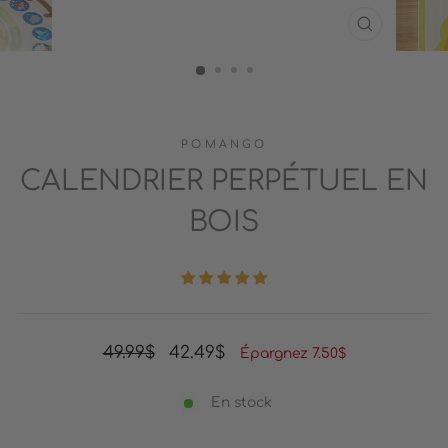
FERMER
(ESC)
POMANGO
CALENDRIER PERPÉTUEL EN
BOIS
Prix
Prix
49.99$
42.49$
Épargnez 7.50$
régulier
réduit
En stock