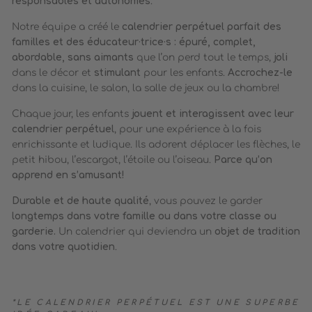
responsables et autonomes
.
Notre équipe a créé le
calendrier perpétuel parfait des
familles et des éducateur·trice·s : épuré, complet,
abordable, sans aimants
que l’on perd tout le temps,
joli
dans le décor et
stimulant
pour les enfants.
Accrochez-le
dans la cuisine, le salon, la salle de jeux ou la chambre!
Chaque jour, les enfants
jouent et interagissent avec leur
calendrier perpétuel
, pour une expérience à la fois
enrichissante et ludique. Ils adorent déplacer les flèches, le
petit hibou, l’escargot, l’étoile ou l’oiseau.
Parce qu’on
apprend en s’amusant!
Durable et de haute qualité
, vous pouvez le garder
longtemps dans votre famille ou dans votre classe ou
garderie.
Un calendrier qui deviendra un
objet de tradition
dans votre quotidien
.
*LE CALENDRIER PERPÉTUEL EST
UNE SUPERBE