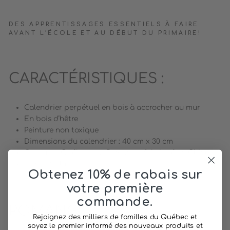
DES APPRENTISSAGES ESSENTIELS À FAIRE
AVANT L’ÉCOLE ET AU DÉBUT DU PRIMAIRE!
CARACTÉRISTIQUES :
Calendrier perpétuel en bois à accrocher au mur
En bois d’hêtre
Peinture non toxique
Dimensions du calendrier : 40 cm x 30 cm
Conçu au Québec par Pomango, fabriqué en Chine
3 ans et plus
Obtenez 10% de rabais sur
votre première
commande.
POMANGO
Rejoignez des milliers de familles du Québec et
soyez le premier informé des nouveaux produits et