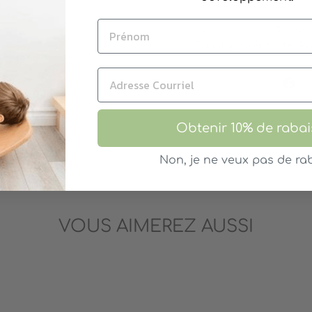
Tous les produits s’an
Famille, Créativité, P
Pa
Obtenir 10% de rabai
Non, je ne veux pas de rab
VOUS AIMEREZ AUSSI