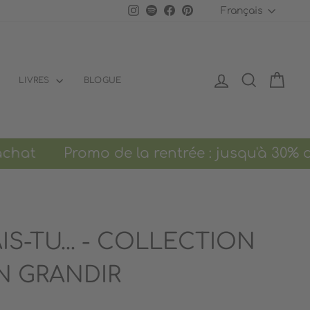
LANGU
Instagram
Spotify
Facebook
Pinterest
Français
SE CONNECTER
RECHERCH
PANI
LIVRES
BLOGUE
Promo de la rentrée : jusqu'à 30% de
S-TU... - COLLECTION
N GRANDIR