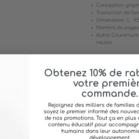
Conception graphi
Traduction de l'an
Dimensions : L : 9.
Nombre de pages 
Autre: Couverture
neutre
Voir la collection com
Obtenez 10% de rab
votre premiè
POMANGO
commande.
Rejoignez des milliers de familles
Pomango est une entre
soyez le premier informé des nouvea
familial, les relations
de nos promotions. Tout ça en plus 
évolution, Pomango off
contenu éducatif pour accompagne
puissent accompagner
humains dans leur autonomie 
leur autonomie et leur
développement.