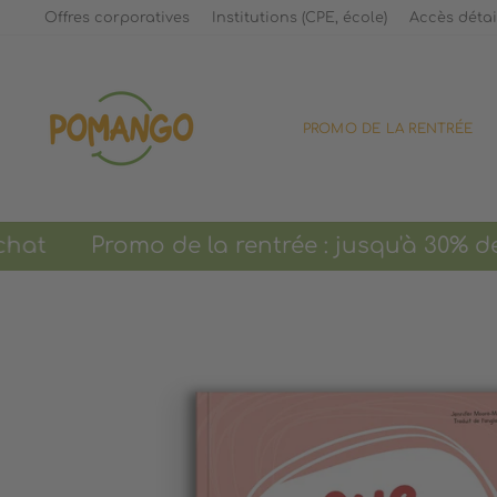
Passer
Offres corporatives
Institutions (CPE, école)
Accès détai
au
contenu
PROMO DE LA RENTRÉE
Promo de la rentrée : jusqu'à 30% de 