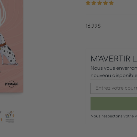
Prix
16.99$
régulier
M'AVERTIR
Nous vous enverrons
nouveau disponible
Nous respectons votre v