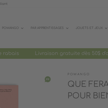
llant
POMANGO
PAR APPRENTISSAGES
JOUETS ET JEUX
rabais Livraison gratuite dès 50$ d'achat
POMANGO
QUE FERAI
POUR BIE