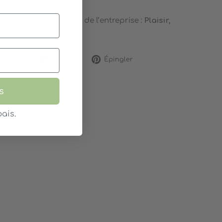
crent dans les valeurs de l’entreprise :
Plaisir,
assion et Équilibre.
Partager
Tweeter
Épingler
rtager
Tweeter
Épingler
sur
sur
sur
Facebook
Twitter
Pinterest
s
ais.