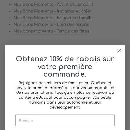
Nos Bons Moments - Avant d'aller au lit
Nos Bons Moments - Imaginer et créer
Nos Bons Moments - Bouger en famille
Nos Bons Moments - Loin des écrans
Nos bons moments - Temps des fêtes
CARACTÉRISTIQUES :
Obtenez 10% de rabais sur
votre première
Marque: Pomango
commande.
Âge: 3 ans et plus (certaine cartes doivent être
adaptées à l'âge de l'enfant)
Rejoignez des milliers de familles du Québec et
Composition: Carton
soyez le premier informé des nouveaux produits et
de nos promotions. Tout ça en plus de recevoir du
Dimension: 3.5 x 5.5 po (cartes)
contenu éducatif pour accompagner vos petits
Conçu et produit au Québec
humains dans leur autonomie et leur
Idées et conception: Mylène Purcell
développement.
Illustrations et design graphique: Karine Bernier