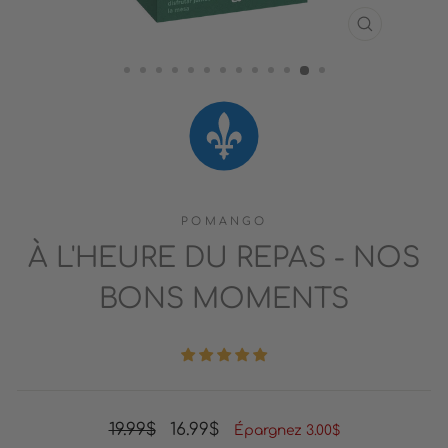
FERMER
(ESC)
POMANGO
À L'HEURE DU REPAS - NOS
BONS MOMENTS
Prix
Prix
19.99$
16.99$
Épargnez 3.00$
régulier
réduit