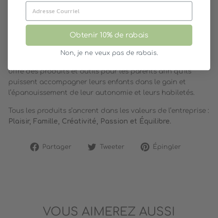
POMANGO
Obtenir 10% de rabais
Pomango est une entreprise sherbrookoise qui met de
l’avant le bien-être familial, les relations saines et la vie de
Non, je ne veux pas de rabais.
famille équilibrée. Constamment en évolution, Pomango
offre des produits et outils pour les parents afin qu’ils
puissent accompagner leurs enfants dans le gain et
l’épanouissement de leur autonomie et leurs habiletés.
Tous les produits s’ancrent dans les valeurs de l’entreprise :
Plaisir, Famille, Créativité, Passion et Équilibre.
Partager
Tweeter
Épingler
Partager
Tweeter
Épingler
sur
sur
sur
Facebook
Twitter
Pinterest
VOUS AIMEREZ AUSSI