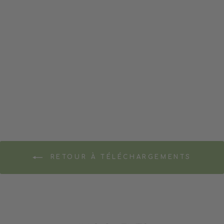
CARTES DE NOËL À
IMPRIMER
POMANGO
1.99$
RETOUR À TÉLÉCHARGEMENTS