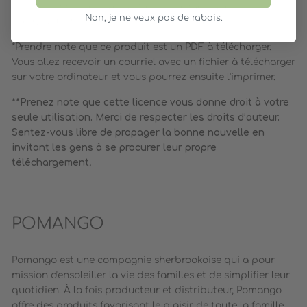
personnaliser avec votre propre message
Non, je ne veux pas de rabais.
Graphiste : Catherine Charbonneau
*Prendre note que ce produit est un PDF à télécharger.
Vous allez recevoir un courriel avec un fichier à télécharger
sur votre ordinateur et vous pourrez ensuite l'imprimer.
**Prenez note que cette licence vous donne droit à votre
seule utilisation. Merci de respecter les droits d’auteur.
Sentez-vous libre de propager la bonne nouvelle en
invitant les gens à se procurer leur propre
téléchargement
.
POMANGO
Pomango est une compagnie sherbrookoise qui a pour
mission d'ensoleiller la vie des familles et de simplifier leur
quotidien. À la fois producteur et distributeur, Pomango
offre des produits favorisant le plaisir de toute la famille,