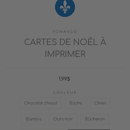
POMANGO
CARTES DE NOËL À
IMPRIMER
Prix
1.99$
régulier
COULEUR
Chocolat chaud
Bûche
Chien
Bambis
Ours noir
Bûcheron