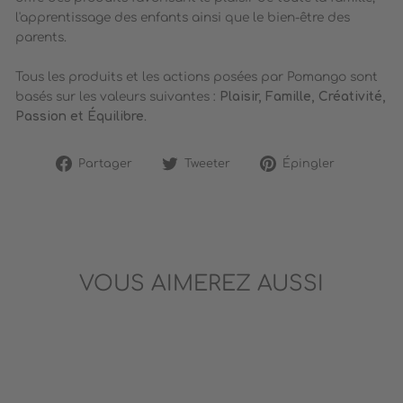
l'apprentissage des enfants ainsi que le bien-être des
parents.
Tous les produits et les actions posées par Pomango sont
basés sur les valeurs suivantes :
Plaisir, Famille, Créativité,
Passion et Équilibre
.
Partager
Tweeter
Épingler
Partager
Tweeter
Épingler
sur
sur
sur
Facebook
Twitter
Pinterest
VOUS AIMEREZ AUSSI