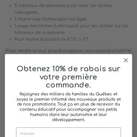
5 tableaux de semaines pour lister les tâches
ménagères
1 charte des tâches selon les âges
1 page des tâches à découper pour les utiliser sur les
tableaux de la semaine
Pour feuille standard de 8 1/2 "x 11"!
(Pour rendre le tout plus écologique, vous pouvez plastifier
le tout pour les réutiliser souvent)
Obtenez 10% de rabais sur
©2020 Pomango. Pour usage personnel seulement.
votre première
commande.
Partager
Tweeter
Épingler
Partager
Tweeter
Épingler
sur
sur
sur
Rejoignez des milliers de familles du Québec et
Facebook
Twitter
Pinterest
soyez le premier informé des nouveaux produits et
de nos promotions. Tout ça en plus de recevoir du
contenu éducatif pour accompagner vos petits
humains dans leur autonomie et leur
développement.
VOUS AIMEREZ AUSSI