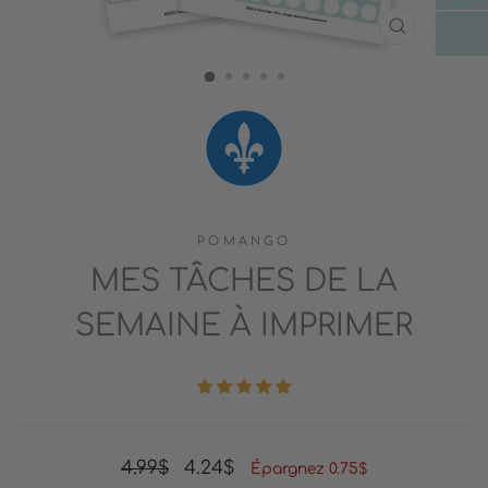
FERMER
(ESC)
POMANGO
MES TÂCHES DE LA
SEMAINE À IMPRIMER
Prix
Prix
4.99$
4.24$
Épargnez 0.75$
régulier
réduit