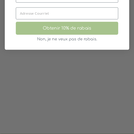
15%
Obtenir 10% de rabais
Non, je ne veux pas de rabais.
MES TÂCHES DE LA
SEMAINE À IMPRIMER
POMANGO
4.99$
4.24$
Prix
Prix
Épargnez 0.75$
régulier
réduit