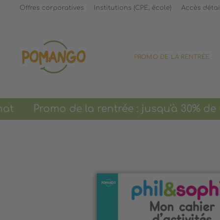
Passer
Offres corporatives
Institutions (CPE, école)
Accès détai
au
contenu
PROMO DE LA RENTRÉE
Promo de la rentrée : jusqu'à 30% de 