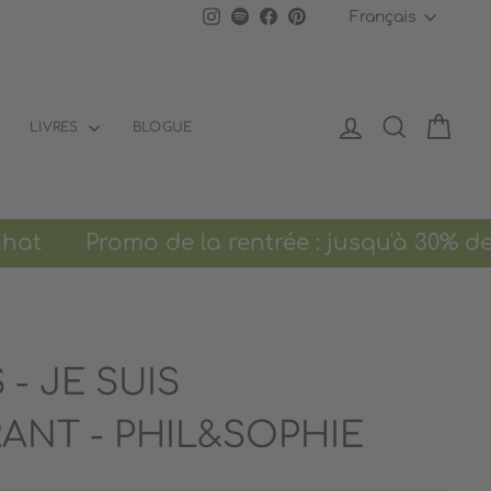
LANGU
Instagram
Spotify
Facebook
Pinterest
Français
SE CONNECTER
RECHERCH
PANI
LIVRES
BLOGUE
Promo de la rentrée : jusqu'à 30% de
 - JE SUIS
ANT - PHIL&SOPHIE