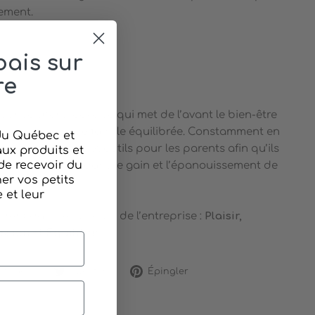
ement.
ais sur
re
prise sherbrookoise qui met de l’avant le bien-être
 saines et la vie de famille équilibrée. Constamment en
 du Québec et
re des produits et outils pour les parents afin qu’ils
ux produits et
de recevoir du
 leurs enfants dans le gain et l’épanouissement de
r vos petits
s habiletés.
et leur
crent dans les valeurs de l’entreprise :
Plaisir,
assion et Équilibre
.
Partager
Tweeter
Épingler
rtager
Tweeter
Épingler
sur
sur
sur
Facebook
Twitter
Pinterest