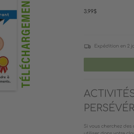
Prix
3.99$
régulier
Expédition en 2 j
ACTIVITÉS
PERSÉVÉR
Si vous cherchez des
utiliser dans votre cl