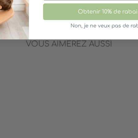
Obtenir 10% de rabai
Non, je ne veux pas de rab
VOUS AIMEREZ AUSSI