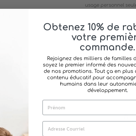
usage personnel seul
Obtenez 10% de rab
POMANGO
votre premiè
commande.
Pomango est une entre
familial, les relations
Rejoignez des milliers de familles
évolution, Pomango off
soyez le premier informé des nouvea
de nos promotions. Tout ça en plus 
puissent accompagner
contenu éducatif pour accompagne
leur autonomie et leur
humains dans leur autonomie 
développement.
Tous les produits s’an
Famille, Créativité, P
Pa