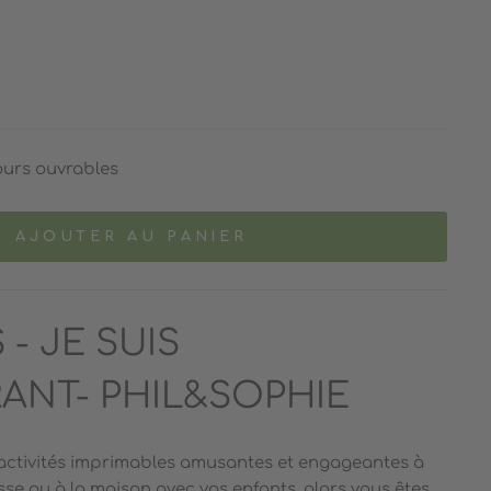
ours ouvrables
AJOUTER AU PANIER
 - JE SUIS
ANT- PHIL&SOPHIE
 activités imprimables amusantes et engageantes à
asse ou à la maison avec vos enfants, alors vous êtes