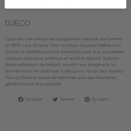
DJECO
Djeco est une entreprise européenne crée par une femme
en 1954. Leur dictons: Pour le plaisir de jouer! Même si la
qualité et l'esthétique sont essentiels pour eux, ils pensent
toujours astucieux, pratique et surtout réaliste. Susciter
l'émerveillement de l'enfant, enrichir son imaginaire, lui
donner envie de continuer à découvrir, tel est leur moteur.
Tout ça dans le soucis de redonner plus aux nouvelles
générations et à la planète!
Partager
Tweeter
Épingler
Partager
Tweeter
Épingler
sur
sur
sur
Facebook
Twitter
Pinterest