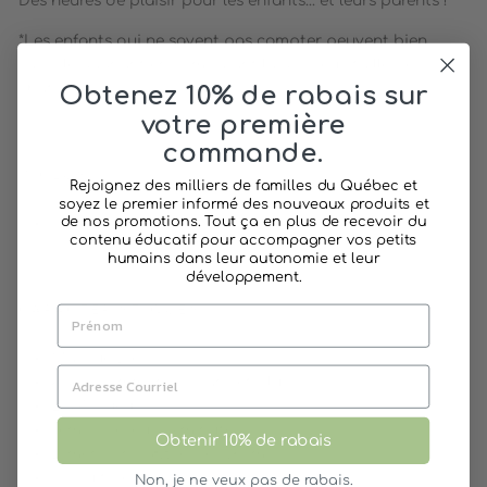
Des heures de plaisir pour les enfants... et leurs parents !
*Les enfants qui ne savent pas compter peuvent bien
saisir le gagnant en comparant la grosseur/taille des
chats.*
Obtenez 10% de rabais sur
votre première
commande.
INCLUS :
Rejoignez des milliers de familles du Québec et
soyez le premier informé des nouveaux produits et
de nos promotions. Tout ça en plus de recevoir du
36 cartes
contenu éducatif pour accompagner vos petits
humains dans leur autonomie et leur
développement.
CARACTÉRISTIQUES :
Marque Djeco
Âge recommandé: 3 ans et plus
2 à 4 joueurs
Temps de jeu : 10 minutes
Obtenir 10% de rabais
Dimensions : 8.5 x 3 x 11.9 cm
Produit de France
Non, je ne veux pas de rabais.