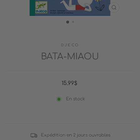
FERMER
(ESC)
DJECO
BATA-MIAOU
Prix
15.99$
régulier
En stock
Expédition en 2 jours ouvrables