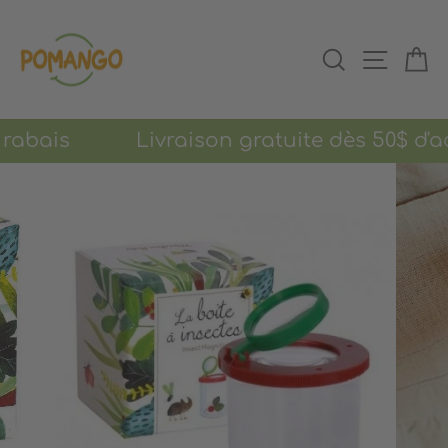
Passer
au
RECHERCHER
NAVIGAT
PA
contenu
e rabais Livraison gratuite dès 50$ d'ac