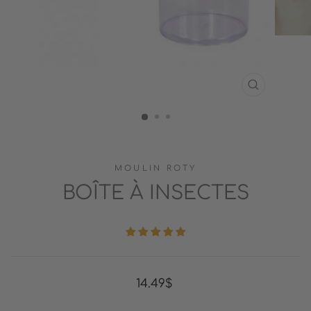
FERMER
(ESC)
MOULIN ROTY
BOÎTE À INSECTES
Prix
14.49$
régulier