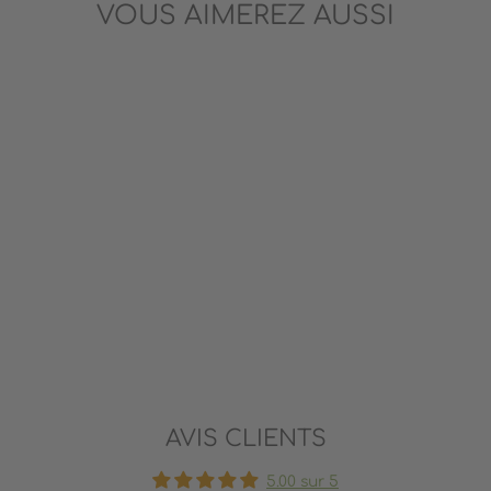
VOUS AIMEREZ AUSSI
BOÎTE À INSECTES
MOULIN ROTY
14.49$
AVIS CLIENTS
5.00 sur 5