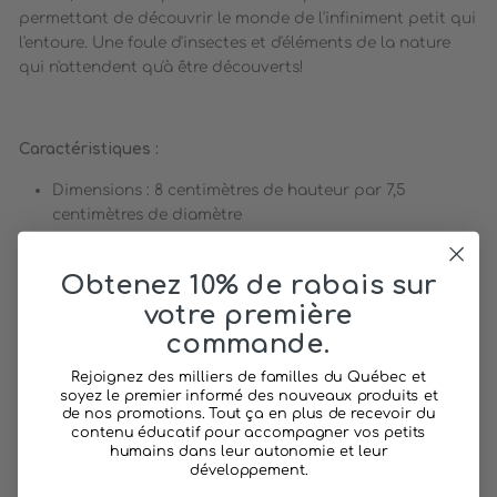
permettant de découvrir le monde de l'infiniment petit qui
l'entoure. Une foule d'insectes et d'éléments de la nature
qui n'attendent qu'à être découverts!
Caractéristiques :
Dimensions : 8 centimètres de hauteur par 7,5
centimètres de diamètre
Matériau : Plastique
Âge recommandé : 3 ans et plus
Obtenez 10% de rabais sur
votre première
commande.
MOULIN ROTY
Rejoignez des milliers de familles du Québec et
soyez le premier informé des nouveaux produits et
de nos promotions. Tout ça en plus de recevoir du
Moulin Roty est une compagnie française de fabrication
contenu éducatif pour accompagner vos petits
de jeux et jouets pour enfants, depuis plus de 50 ans. Les
humains dans leur autonomie et leur
collections de produits de Moulin Roty débutent par une
développement.
histoire, un univers et une vision qui finissent pas créer des