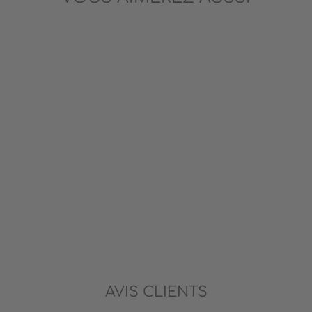
CERF-VOLANT ARC-EN-
CIEL
VILAC
26.99$
AVIS CLIENTS