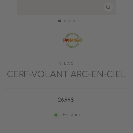
FERMER
(ESC)
VILAC
CERF-VOLANT ARC-EN-CIEL
Prix
26.99$
régulier
En stock