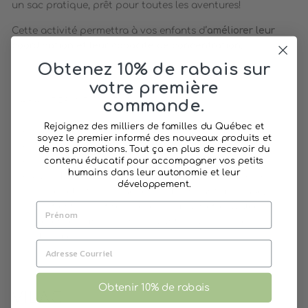
un sac pratique, prêt pour toutes les aventures!
Cette activité permettra à vos enfants d’
améliorer leur
coordination
et leur capacité de concentration
.
Obtenez 10% de rabais sur
votre première
CARACTÉRISTIQUES :
commande.
Rejoignez des milliers de familles du Québec et
Fabriqué en nylon léger avec tiges en plastique
soyez le premier informé des nouveaux produits et
Âge recommandé : 3 ans et plus
de nos promotions. Tout ça en plus de recevoir du
Dimensions : 200 x 115 cm
contenu éducatif pour accompagner vos petits
humains dans leur autonomie et leur
AVERTISSEMENT : Ne pas utiliser à proximité de
développement.
câbles électriques aériens ou pendant un orage.
Contient de petites pièces pouvant être avalées.
Présence d'un cordon pouvant provoquer des
blessures.
Obtenir 10% de rabais
VILAC