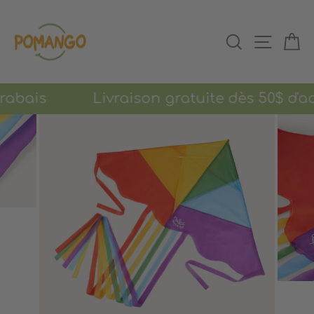
Passer
au
RECHERCHER
NAVIGAT
PA
contenu
e rabais Livraison gratuite dès 50$ d'ac