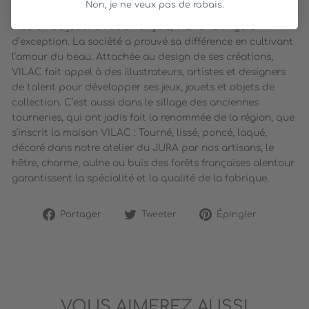
Non, je ne veux pas de rabais.
Fleuron du jouet en bois français, VILAC fait figure
d’exception. La société a prouvé sa différence en cultivant
l’amour du beau. Attachée au design de ses créations,
VILAC fait appel à des illustrateurs, artistes et designers
de talent pour développer ses jeux, jouets et objets de
collection. C’est aussi dans le sillage des anciennes
tourneries, qui ont jadis fait la renommée de la région, que
s’inscrit la maison VILAC : Tourné, lissé, poncé, laqué,
décoré dans notre atelier du JURA par nos artisans, le
hêtre, charme, aulne ou buis des forêts françaises alentour
garantissent la spécialité et la qualité de la fabrique.
Partager
Tweeter
Épingler
Partager
Tweeter
Épingler
sur
sur
sur
Facebook
Twitter
Pinterest
VOUS AIMEREZ AUSSI