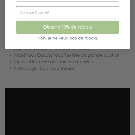
Caractéristiques :
Dimensions de l'emballage : H : 5 x L : 26.5 x l : 14.5
Obtenir 10% de rabais
centimètres
Longueur des pièces une fois assemblées : 258
Non, je ne veux pas de rabais.
centimètres
Âge recommandé : à partir de 3 ans
Matériau : Caoutchouc flexible de grande qualité
Incassable, résistant aux intempéries
Nettoyage : Eau savonneuse