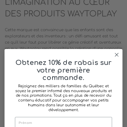
L'IMAGINATION AU CŒUR
DES PRODUITS WAYTOPLAY
Cette marque est convaincue que les enfants sont des
explorateurs et des inventeurs : un défi amusant est tout
ce qu'il leur faut pour libérer ce génie créatif et aventureux
en eux. Waytoplay rend possible la création d'une panoplie
de circuits et de cartes routières empruntés par leurs
jouets et leurs véhicules préférés. Facilement connectables,
Obtenez 10% de rabais sur
les pièces de cet ensemble favorisent le développement
votre première
de compétences en résolution de problèmes ainsi que
commande.
l'épanouissement de la créativité.
Rejoignez des milliers de familles du Québec et
Inclus :
soyez le premier informé des nouveaux produits et
de nos promotions. Tout ça en plus de recevoir du
contenu éducatif pour accompagner vos petits
16 morceaux de route
humains dans leur autonomie et leur
8 courbes
développement.
6 lignes droites
1 intersection
1 rond-point