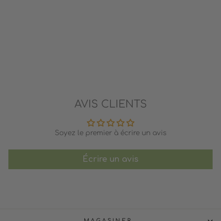
CIRCUIT DE VOITURES
FLEXIBLE WAYTOPLAY
WAYTOPLAY
79.95$
AVIS CLIENTS
Soyez le premier à écrire un avis
Écrire un avis
MAGASINER