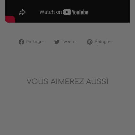
Partager
Tweeter
Épingler
Partager
Tweeter
Épingler
sur
sur
sur
Facebook
Twitter
Pinterest
VOUS AIMEREZ AUSSI