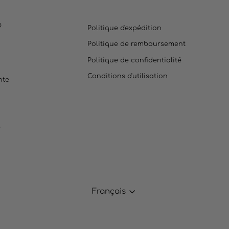
O
Politique d'expédition
Politique de remboursement
Politique de confidentialité
Conditions d'utilisation
nte
e
Français
LANGUE