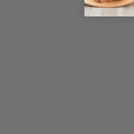
Épuisé
CORDONS ARC-EN-CIEL POUR JEUX
D'ENFILAGE
GRIMM'S