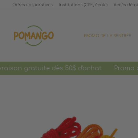
Passer
Offres corporatives
Institutions (CPE, école)
Accès détai
au
contenu
PROMO DE LA RENTRÉE
on gratuite dès 50$ d'achat
Promo de l