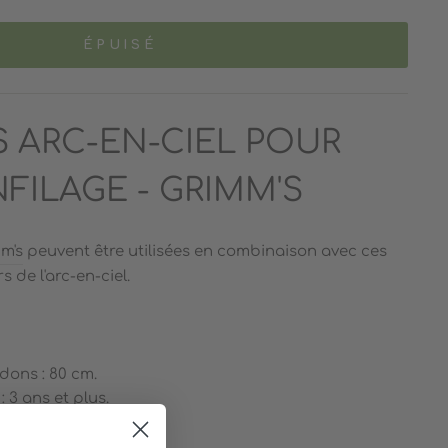
ÉPUISÉ
 ARC-EN-CIEL POUR
NFILAGE - GRIMM'S
m's
peuvent être utilisées en combinaison avec ces
 de l'arc-en-ciel.
ons : 80 cm.
3 ans et plus.