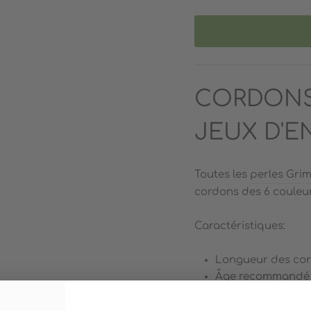
CORDONS
JEUX D'E
Toutes les
perles Grim
cordons des 6 couleurs
Caractéristiques:
Longueur des cord
Âge recommandé : 