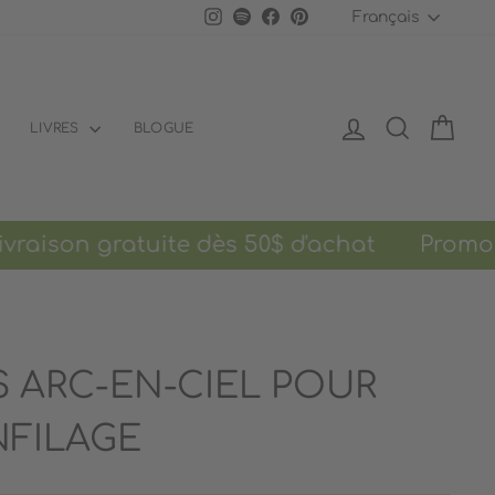
LANGU
Instagram
Spotify
Facebook
Pinterest
Français
SE CONNECTER
RECHERCH
PANI
LIVRES
BLOGUE
son gratuite dès 50$ d'achat
Promo de 
 ARC-EN-CIEL POUR
NFILAGE