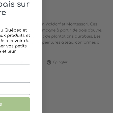
ais sur
re
imm's sont d'inspiration Waldorf et Montessori. Ces
 du Québec et
s sont conçus en Allemagne à partir de bois d'aulne,
ux produits et
u de merisier qui provient de plantations durables. Les
de recevoir du
iques car ce sont des peintures à l'eau, conformes à
r vos petits
et leur
Partager
Tweeter
Épingler
rtager
Tweeter
Épingler
sur
sur
sur
Facebook
Twitter
Pinterest
s