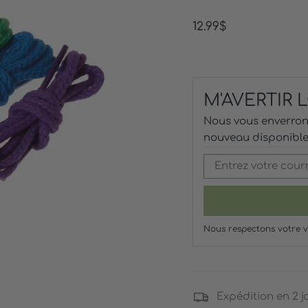
Prix
12.99$
régulier
M'AVERTIR
Nous vous enverrons
nouveau disponible
Nous respectons votre v
Expédition en 2 j