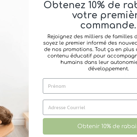
Obtenez 10% de rab
GRIMM'S
votre premiè
commande.
Les jeux en bois de Gr
Rejoignez des milliers de familles
jouets écoresponsable
soyez le premier informé des nouvea
de tilleul, d'érable o
de nos promotions. Tout ça en plus 
couleurs sont non tox
contenu éducatif pour accompagne
la norme EN 71.
humains dans leur autonomie 
développement.
Pa
Obtenir 10% de rabai