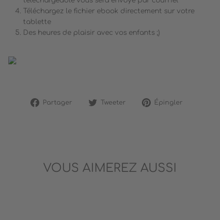
téléchargeable vous sera envoyé par courriel
Téléchargez le fichier ebook directement sur votre
tablette
Des heures de plaisir avec vos enfants ;)
Partager
Tweeter
Épingler
Partager
Tweeter
Épingler
sur
sur
sur
Facebook
Twitter
Pinterest
VOUS AIMEREZ AUSSI