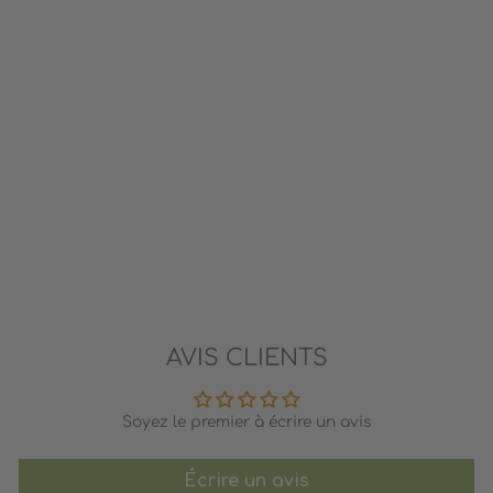
LA VEILLÉE CHEZ
L'PÈRE JOS - CONTE DE
NOËL - LIVRE
NUMÉRIQUE AUDIO
POMANGO
5.95$
AVIS CLIENTS
Soyez le premier à écrire un avis
Écrire un avis