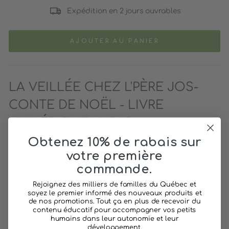
Expédition en 2 jours ouvrables
AJOUTER AU PANIER
LA VEILLÉE CHEZ L'PÈRE JOS-
CONTE DE NOËL - LIVRE
NUMÉRIQUE AUDIO
Obtenez 10% de rabais sur
Inspiré de la chanson du même nom, ce conte de Noël
votre première
raconter par Mélanie Maynard, décrit l'histoire des enfants
commande.
on peur du père Jos car ils sont persuadés qu'il n'aime pas
les enfants et qu'il est un sorcier, car lorsque leurs parents
Rejoignez des milliers de familles du Québec et
soyez le premier informé des nouveaux produits et
revenaient de ces veillées, ils étaient tout dépeignés et
de nos promotions. Tout ça en plus de recevoir du
étaient presque incapables de marcher. Suivi de la
contenu éducatif pour accompagner vos petits
chanson
La veillée chez l'père Jos
humains dans leur autonomie et leur
développement.