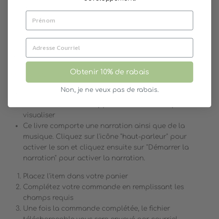
Une histoire qui parle des proportions que peut prendre
notre imagination
Raconté par Mélanie Maynard
Conte original de Roxane Bergeron
Chanson interprétée par Yvan Pion
Obtenir 10% de rabais
IMPORTANT- INSTRUCTIONS:
Non, je ne veux pas de rabais.
Compatible avec
système IOS d'Apple
Vous devez avoir le l'application «IBOOKS» pour
visualiser
Ce livre comporte une narration ainsi que de la
musique. Cliquez sur l'icône "haut-parleur" pour
activer le son et cliquez ensuite sur "Démarrer la
narration" pour activer la narration.
Placez l'item dans votre panier
Complétez votre commande en remplissant les
champs requis
Une fois la commande complétée, le fichier