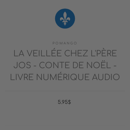
POMANGO
LA VEILLÉE CHEZ L'PÈRE
JOS - CONTE DE NOËL -
LIVRE NUMÉRIQUE AUDIO
Prix
5.95$
régulier