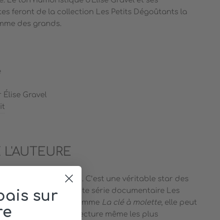
. Le ton humoristique d'Élise Gravel et ses
tes feront de la collection Les Petits Dégoûtants la
omme des grands.
e
r Élise Gravel
it
 L'AUTEURE
besoin de présentation. C’est une véritable star des
 soit avec son amusante série documentaire Les
ais sur
u ses grands albums comme
La clé à molette
, elle peut
re
’avoir attiré vers la lecture même les plus