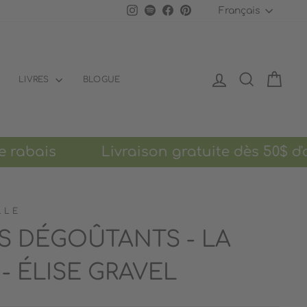
LANGU
Instagram
Spotify
Facebook
Pinterest
Français
SE CONNECTER
RECHERCH
PANI
LIVRES
BLOGUE
rabais Livraison gratuite dès 50$ d'acha
LLE
TS DÉGOÛTANTS - LA
 ÉLISE GRAVEL