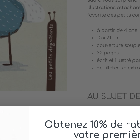
saura vous surprendre
illustrations attachan
favorite des petits c
à partir de 4 ans
15 x 21 cm
couverture soupl
32 pages
écrit et illustré pa
Feuilleter un extra
AU SUJET DE
Elise Gravel n’a plus 
cours d’école. Que ce
Obtenez 10% de rab
petits dégoûtants o
votre premiè
assurément se vanter d