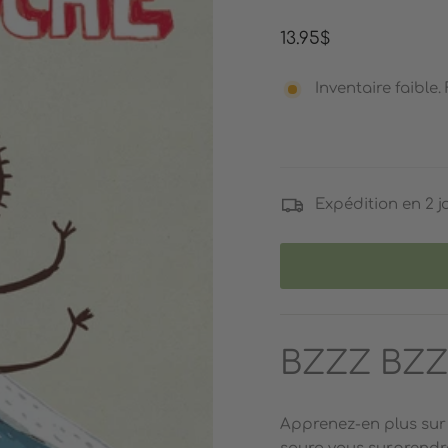
Prix
13.95$
régulier
Inventaire faible. 
Expédition en 2 j
BZZZ BZZ
Apprenez-en plus sur 