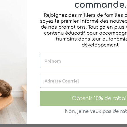
commande.
réfractaires des enfa
absurde, grâce à ses 
Rejoignez des milliers de familles
vélo
.
soyez le premier informé des nouvea
de nos promotions. Tout ça en plus 
contenu éducatif pour accompagne
Pa
humains dans leur autonomie 
développement.
VOUS AIMEREZ AUSSI
Obtenir 10% de rabai
Non, je ne veux pas de rab