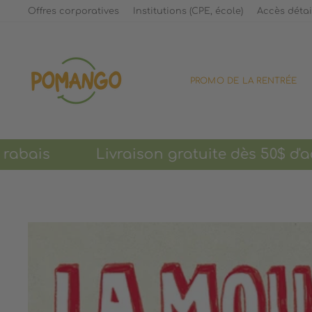
Passer
Offres corporatives
Institutions (CPE, école)
Accès détai
au
contenu
PROMO DE LA RENTRÉE
rabais Livraison gratuite dès 50$ d'achat