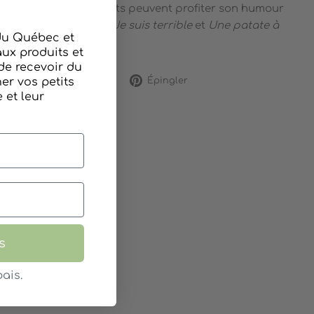
nts. Même les tout-petits peuvent profiter son humour
hilarants tout-carton
Je suis terrible
et
Une patate à
 du Québec et
ux produits et
de recevoir du
Partager
Tweeter
Épingler
r vos petits
rtager
Tweeter
Épingler
et leur
sur
sur
sur
Facebook
Twitter
Pinterest
s
ais.