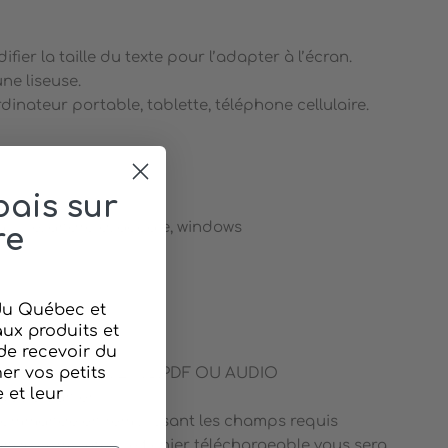
fier la taille du texte pour l’adapter à l’écran.
une liseuse.
inateur portable, tablette, téléphone cellulaire.
ais sur
pple, android, google, windows
re
 du Québec et
NS
ux produits et
de recevoir du
r vos petits
sion désirée soit EPUB,PDF OU AUDIO
et leur
 votre panier
commande en remplissant les champs requis
nde complétée, le fichier téléchargeable vous sera