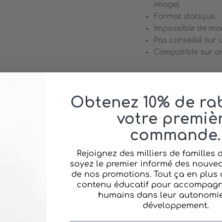
image).
Format statique.
Impossible de modi
Pas conseillé sur 
Compatible sur ord
AUDIO :
Obtenez 10% de rab
Format MP3
Compatible avec a
votre premiè
commande.
Rejoignez des milliers de familles
INSTRUCTIO
soyez le premier informé des nouvea
de nos promotions. Tout ça en plus 
contenu éducatif pour accompagne
Choisissez la ver
humains dans leur autonomie 
Placez l'item dans
développement.
Complétez votre 
Une fois la comma