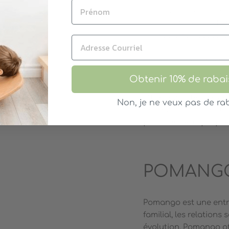
envoyé par courri
Téléchargez le fic
tablette/liseuse/o
* Si vous rencontrez 
contacter à info@p
Obtenir 10% de rabai
**Prenez note que cet
Non, je ne veux pas de rab
Sentez-vous libre de 
procurer leur propr
POMANG
Pomango est une entre
familial, les relations
évolution, Pomango off