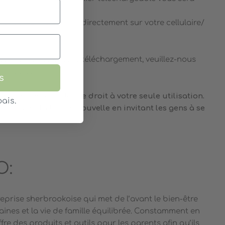
el
hier soit EPUB ou PDF directement sur votre cellulaire/
rdinateur.
des problèmes avec le téléchargement, veuillez-nous
omango.ca
s
te licence vous donne droit à votre seule utilisation.
ais.
propager la bonne nouvelle en invitant les gens à se
e ensemble
.
O:
prise sherbrookoise qui met de l’avant le bien-être
 saines et la vie de famille équilibrée. Constamment en
re des produits et outils pour les parents afin qu’ils