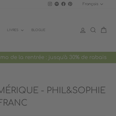
LANGU
Instagram
Spotify
Facebook
Pinterest
Français
SE CONNECTER
RECHERCH
PANI
LIVRES
BLOGUE
e la rentrée : jusqu'à 30% de rabais Livr
MÉRIQUE - PHIL&SOPHIE
 FRANC