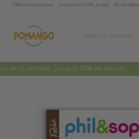
Passer
Offres corporatives
Institutions (CPE, école)
Accès détai
au
contenu
PROMO DE LA RENTRÉE
 la rentrée : jusqu'à 30% de rabais Livr