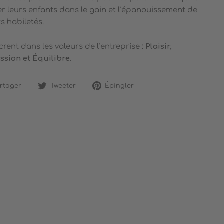
 leurs enfants dans le gain et l’épanouissement de
s habiletés.
crent dans les valeurs de l’entreprise :
Plaisir,
assion et Équilibre.
Partager
Tweeter
Épingler
rtager
Tweeter
Épingler
sur
sur
sur
Facebook
Twitter
Pinterest