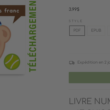
Prix
3.99$
régulier
STYLE
PDF
EPUB
Expédition en 2 j
LIVRE NU