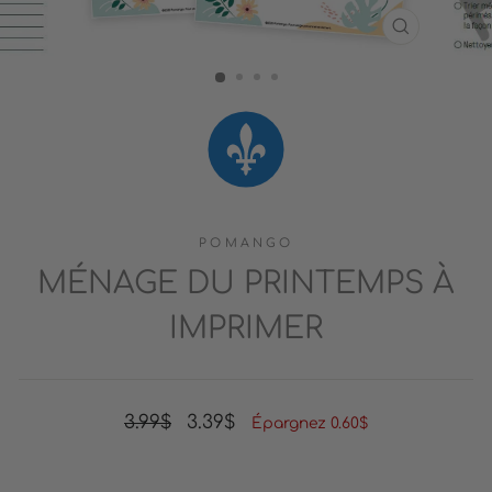
FERMER
(ESC)
POMANGO
MÉNAGE DU PRINTEMPS À
IMPRIMER
Prix
Prix
3.99$
3.39$
Épargnez 0.60$
régulier
réduit