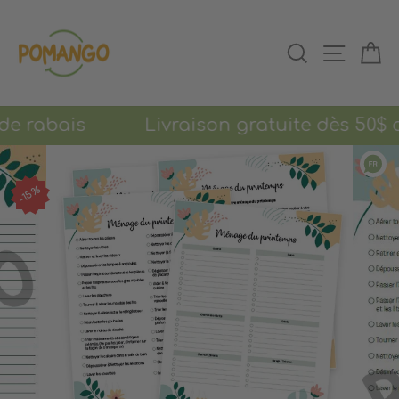
Passer
au
RECHERCHER
NAVIGAT
PA
contenu
% de rabais Livraison gratuite dès 50$ d
15%