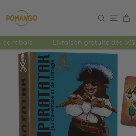
Passer
au
RECHERCHER
NAVIGAT
PA
contenu
0% de rabais Livraison gratuite dès 50$ d