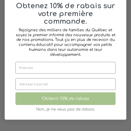
Obtenez 10% de rabais sur
Inclus :
votre première
24 cartes bateau
commande.
20 cartes pièce d'or
Rejoignez des milliers de familles du Québec et
8 cartes pirates
soyez le premier informé des nouveaux produits et
3 cartes coup de canon
de nos promotions. Tout ça en plus de recevoir du
contenu éducatif pour accompagner vos petits
Règle de jeu
humains dans leur autonomie et leur
développement.
Partager
Tweeter
Épingler
Partager
Tweeter
Épingler
sur
sur
sur
Facebook
Twitter
Pinterest
VOUS AIMEREZ AUSSI
Obtenir 10% de rabais
Non, je ne veux pas de rabais.