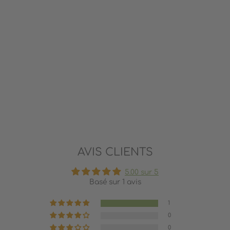
PIRATATAK - JEU DE
STRATÉGIE
DJECO
15.99$
AVIS CLIENTS
5.00 sur 5
Basé sur 1 avis
1
0
0