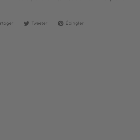
Partager
Tweeter
Épingler
rtager
Tweeter
Épingler
sur
sur
sur
Facebook
Twitter
Pinterest