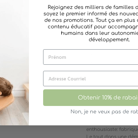
Rejoignez des milliers de familles
DE LA MÊME COLL
soyez le premier informé des nouvea
de nos promotions. Tout ça en plus 
Voiture de Course
contenu éducatif pour accompagne
Voiture rose Seda
humains dans leur autonomie 
Voiture de police
développement.
Voiture de Course
Wagon Turquoise
Roulotte Rosebud
CANDYLAB
Obtenir 10% de rabai
Candylab est une com
Non, je ne veux pas de rab
conception de voiture
pour le design automob
enthousiaste: fabrique
Le tout dans une dém