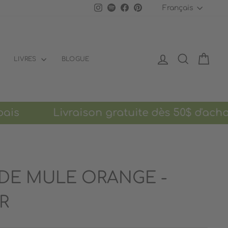
LANGU
Instagram
Spotify
Facebook
Pinterest
Français
SE CONNECTER
RECHERCH
PANI
LIVRES
BLOGUE
ais Livraison gratuite dès 50$ d'achat
DE MULE ORANGE -
R