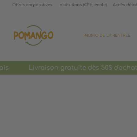
Passer
Offres corporatives
Institutions (CPE, école)
Accès détai
au
contenu
PROMO DE LA RENTRÉE
is Livraison gratuite dès 50$ d'achat