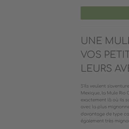
UNE MUL
VOS PETI
LEURS AV
S'ils veulent s'avent
Mexique, la Mule Rio
exactement là où ils s
avec la plus mignonn
davantage de type cas
également très migno