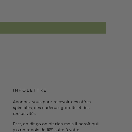
INFOLETTRE
Abonnez-vous pour recevoir des offres
spéciales, des cadeaux gratuits et des
exclusivités.
Psst, on dit ça on dit rien mais il paraît qu'il
y a un rabais de 10% suite à votre