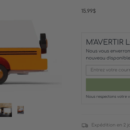
Prix
15.99$
régulier
M'AVERTIR
Nous vous enverrons
nouveau disponible
Nous respectons votre v
Expédition en 2 j