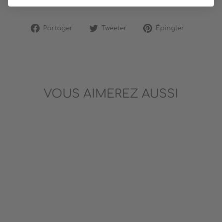
succès de ses cahiers parascolaires.
Partager
Tweeter
Épingler
Partager
Tweeter
Épingler
sur
sur
sur
Facebook
Twitter
Pinterest
VOUS AIMEREZ AUSSI
DÉFIS 100% FRANÇAIS-
1RE ANNÉE-