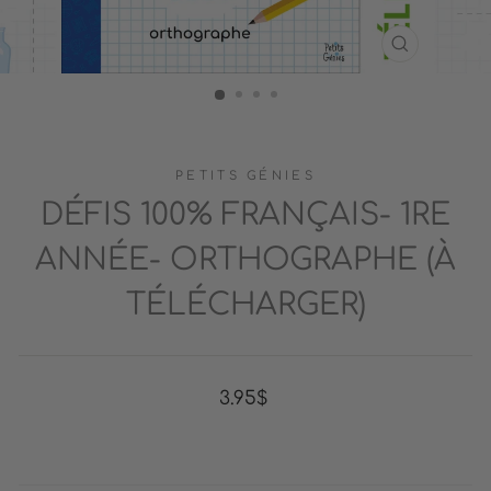
FERMER
(ESC)
PETITS GÉNIES
DÉFIS 100% FRANÇAIS- 1RE
ANNÉE- ORTHOGRAPHE (À
TÉLÉCHARGER)
Prix
3.95$
régulier