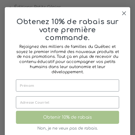
Éditions: Petits Génies
Adaptation en téléchargement par Catherine
Obtenez 10% de rabais sur
Charbonneau
Âge: 5 ans et +
votre première
Nombre de pages: 13
commande.
Format : PDF à imprimer, 8 1/2 x 11
Rejoignez des milliers de familles du Québec et
Conçu au Québec
soyez le premier informé des nouveaux produits et
de nos promotions. Tout ça en plus de recevoir du
contenu éducatif pour accompagner vos petits
humains dans leur autonomie et leur
développement.
PETITS GÉNIES
Petits Génies
,
ce sont des livres aux illustrations tendres et
colorées et aux textes soignés, dont les sujets stimulent la
curiosité des enfants. Des livres-jeux aux ardoises
effaçables, des imagiers aux coffrets thématiques, le soin
porté à la qualité de la fabrication et à l’originalité des
Obtenir 10% de rabais
formats fait la fierté de notre maison.
De plus,
Petits
Non, je ne veux pas de rabais.
Génies
se distingue aussi par la qualité et l’immense