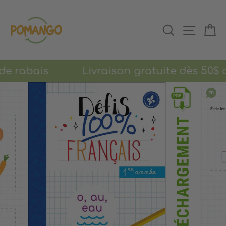
Passer
au
RECHERCHER
NAVIGAT
PA
contenu
% de rabais Livraison gratuite dès 50$ d