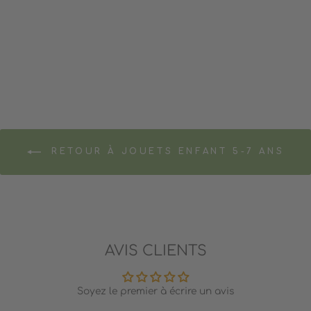
ORTHOGRAPHE (À
TÉLÉCHARGER)
PETITS GÉNIES
3.95$
RETOUR À JOUETS ENFANT 5-7 ANS
AVIS CLIENTS
Soyez le premier à écrire un avis