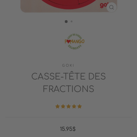
FERMER
(ESC)
GOKI
CASSE-TÊTE DES
FRACTIONS
Prix
15.95$
régulier