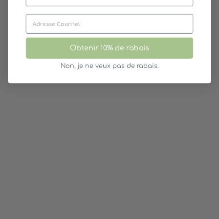
sur
sur
sur
Facebook
Twitter
Pinterest
Obtenir 10% de rabais
VOUS AIMEREZ AUSSI
Non, je ne veux pas de rabais.
Épuisé
CASSE-TÊTE DES
FRACTIONS
GOKI