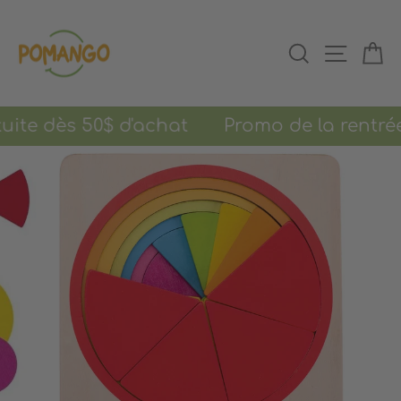
Passer
au
RECHERCHER
NAVIGAT
PA
contenu
te dès 50$ d'achat
Promo de la rentrée