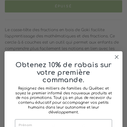
ÉPUISÉ
Le casse-tête des fractions en bois de Goki facilite
l'apprentissage des mathématiques et des fractions. Ce
cercle à 6 couches est un outil qui permet aux enfants de
comprendre plus facilement les notions en lien avec les
nombres, les fractions et les additions.
Obtenez 10% de rabais sur
La manipulation et la reconstitution du casse-tête enforcit
votre première
les apprentissages de l'enfant. On peut également utiliser
le jeu pour aborder les couleurs et faire du tri.
commande.
Inclus :
Rejoignez des milliers de familles du Québec et
soyez le premier informé des nouveaux produits et
de nos promotions. Tout ça en plus de recevoir du
Un support en bois
contenu éducatif pour accompagner vos petits
21 pièces fines et colorées en bois : 6 rouges, 5 oranges,
humains dans leur autonomie et leur
4 jaunes, 3 vertes, 2 bleues, 1 rose
développement.
Partager
Tweeter
Épingler
Partager
Tweeter
Épingler