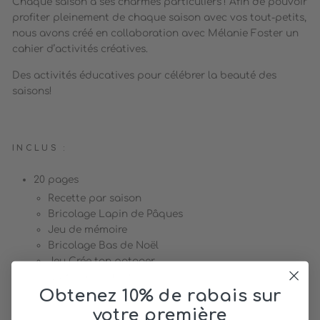
Chaque saison a ses charmes particuliers ! Afin de pouvoir
profiter pleinement de chaque saison avec vos tout-petits,
nous avons créé en collaboration avec Mélanie Foster un
cahier d’activités créatives.
Des activités éducatives pour célébrer la beauté des
saisons!
INCLUS :
20 pages
Recette par saison
Bricolage Lapin de Pâques
Jeu de mémoire
Bricolage Bas de Noël
Jeu Crée ton potager
Carte de souhaits
Obtenez 10% de rabais sur
votre première