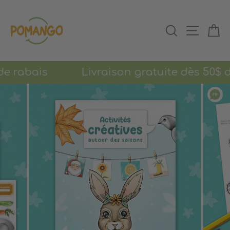
Passer
au
RECHERCHER
NAVIGAT
PA
contenu
 de rabais Livraison gratuite dès 50$ d'