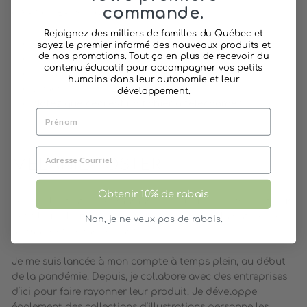
commande.
CARACTÉRISTIQUES :
Rejoignez des milliers de familles du Québec et
Crée et illustré par Mélanie Foster
soyez le premier informé des nouveaux produits et
de nos promotions. Tout ça en plus de recevoir du
Âge recommandé : À partir de 3 ans
contenu éducatif pour accompagner vos petits
Format : PDF
humains dans leur autonomie et leur
Dimensions : 8 1/2 x 11 pouces
développement.
Notez que ceci est un fichier à télécharger
MÉLANIE FOSTER
Obtenir 10% de rabais
Je suis illustratrice et maman d’une loutre des mers et d’un
petit loup. Tout ce que je fais est inspiré de la nature, des
Non, je ne veux pas de rabais.
animaux et de mes enfants.
Je me suis lancée à mon compte à temps plein, au début
de la pandémie. Depuis, je collabore avec des entreprises
d’ici pour faire rayonner leur produit. Je développe
également des collections d’illustrations personnelles