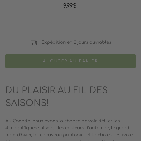
Prix
9.99$
régulier
Expédition en 2 jours ouvrables
AJOUTER AU PANIER
DU PLAISIR AU FIL DES
SAISONS!
Au Canada,
nous avons la chance de voir défiler les
4 magnifiques saisons : les couleurs d’automne, le grand
froid d’hiver, le renouveau printanier et la chaleur estivale.