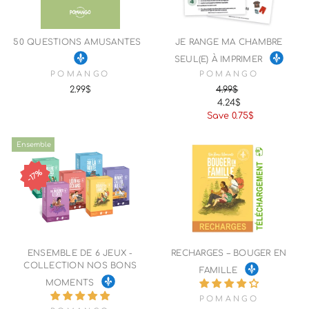
50 QUESTIONS AMUSANTES
JE RANGE MA CHAMBRE
SEUL(E) À IMPRIMER
POMANGO
POMANGO
2.99$
4.99$
4.24$
Regular
Sale
Save 0.75$
price
price
Ensemble
17%
ENSEMBLE DE 6 JEUX -
RECHARGES – BOUGER EN
COLLECTION NOS BONS
FAMILLE
MOMENTS
POMANGO