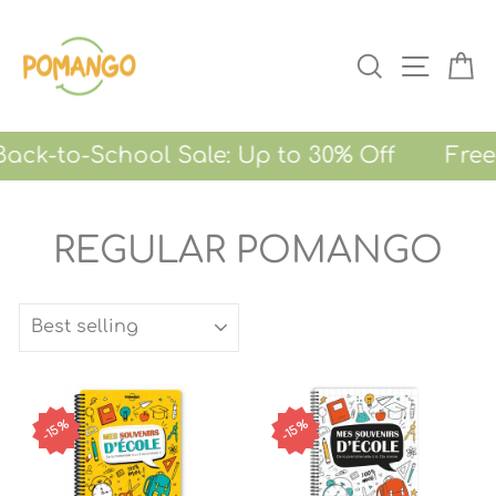
Skip
to
SEARCH
SITE NA
CA
content
o-School Sale: Up to 30% Off Free Shipp
REGULAR POMANGO
SORT
15%
15%