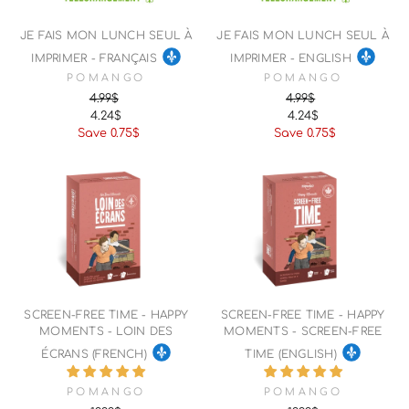
JE FAIS MON LUNCH SEUL À
JE FAIS MON LUNCH SEUL À
IMPRIMER - FRANÇAIS
IMPRIMER - ENGLISH
POMANGO
POMANGO
4.99$
4.99$
4.24$
4.24$
Regular
Sale
Regular
Sale
Save 0.75$
Save 0.75$
price
price
price
price
SCREEN-FREE TIME - HAPPY
SCREEN-FREE TIME - HAPPY
MOMENTS - LOIN DES
MOMENTS - SCREEN-FREE
ÉCRANS (FRENCH)
TIME (ENGLISH)
POMANGO
POMANGO