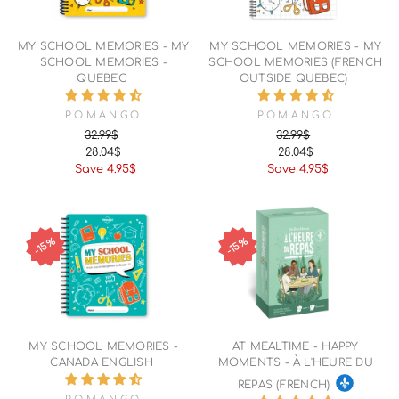
MY SCHOOL MEMORIES - MY
MY SCHOOL MEMORIES - MY
SCHOOL MEMORIES -
SCHOOL MEMORIES (FRENCH
QUEBEC
OUTSIDE QUEBEC)
POMANGO
POMANGO
32.99$
32.99$
28.04$
28.04$
Regular
Sale
Regular
Sale
Save 4.95$
Save 4.95$
price
price
price
price
15%
15%
MY SCHOOL MEMORIES -
AT MEALTIME - HAPPY
CANADA ENGLISH
MOMENTS - À L'HEURE DU
REPAS (FRENCH)