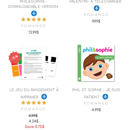
PHIL&SOPHIE -
VALENTIN- À TÉLÉCHARGER
DOWNLOADABLE VERSION
POMANGO
9.99$
POMANGO
13.99$
15%
LE JEU DU RANGEMENT À
PHIL ET SOPHIE - JE SUIS
IMPRIMER
PATIENT
POMANGO
POMANGO
4.99$
4.99$
4.24$
Regular
Sale
Save 0.75$
price
price