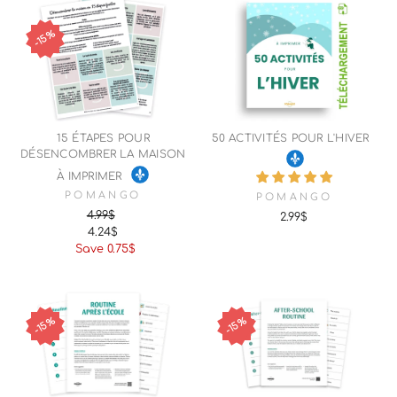
15%
15 ÉTAPES POUR
50 ACTIVITÉS POUR L'HIVER
DÉSENCOMBRER LA MAISON
À IMPRIMER
POMANGO
POMANGO
4.99$
2.99$
4.24$
Regular
Sale
Save 0.75$
price
price
15%
15%