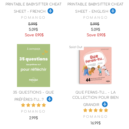
PRINTABLE BABYSITTER CHEAT
PRINTABLE BABYSITTER CHEAT
SHEET - FRENCH
SHEET - ENGLISH
POMANGO
POMANGO
5.99$
5.99$
5.09$
5.09$
Regular
Sale
Regular
Sale
Save 0.90$
Save 0.90$
price
price
price
price
Sold Out
35 QUESTIONS - QUE
QUE FERAIS-TU... - LA
COLLECTION POUR BIEN
PRÉFÈRES-TU...?
GRANDIR
POMANGO
POMANGO
2.99$
16.99$