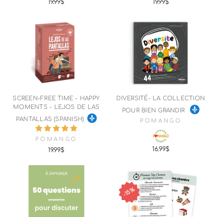
19.99$
19.99$
SCREEN-FREE TIME - HAPPY
DIVERSITÉ- LA COLLECTION
MOMENTS - LEJOS DE LAS
POUR BIEN GRANDIR
PANTALLAS (SPANISH)
POMANGO
POMANGO
16.99$
19.99$
15%