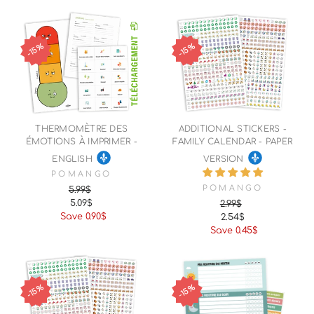
15%
15%
THERMOMÈTRE DES
ADDITIONAL STICKERS -
ÉMOTIONS À IMPRIMER -
FAMILY CALENDAR - PAPER
ENGLISH
VERSION
POMANGO
POMANGO
5.99$
5.09$
2.99$
Regular
Sale
Save 0.90$
2.54$
price
price
Regular
Sale
Save 0.45$
price
price
15%
15%