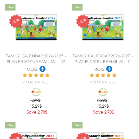
New
New
15%
15%
FAMILY CALENDAR 2026-2027 -
FAMILY CALENDAR 2026-2027 -
PLANIFICATEUR FAMILIAL - 17
PLANIFICATEUR FAMILIAL- 12
MOIS
MOIS
POMANGO
POMANGO
17.99$
17.99$
Regular
Sale
Regular
Sale
15.29$
15.29$
price
price
price
price
Save 2.70$
Save 2.70$
New
New
15%
15%