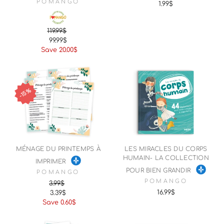
POMANGO
1.99$
119.99$
Regular
Sale
99.99$
price
price
Save 20.00$
15%
MÉNAGE DU PRINTEMPS À
LES MIRACLES DU CORPS
HUMAIN- LA COLLECTION
IMPRIMER
POUR BIEN GRANDIR
POMANGO
POMANGO
3.99$
16.99$
3.39$
Regular
Sale
Save 0.60$
price
price