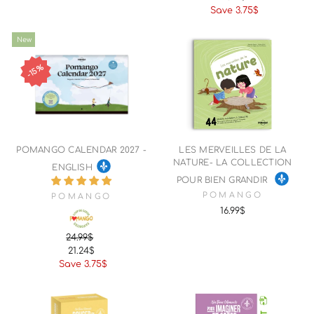
price
price
Save 3.75$
New
15%
POMANGO CALENDAR 2027 -
LES MERVEILLES DE LA
NATURE- LA COLLECTION
ENGLISH
POUR BIEN GRANDIR
POMANGO
POMANGO
16.99$
24.99$
Regular
Sale
21.24$
price
price
Save 3.75$