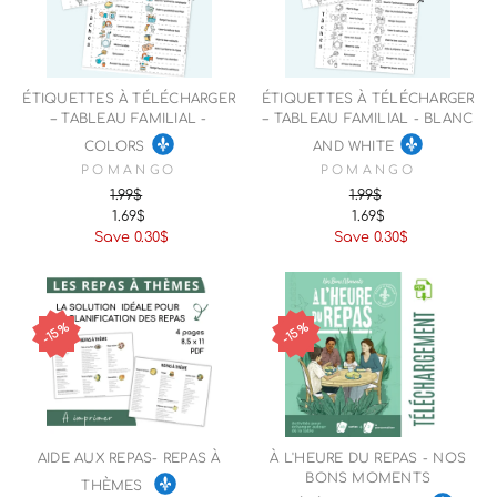
ÉTIQUETTES À TÉLÉCHARGER
ÉTIQUETTES À TÉLÉCHARGER
– TABLEAU FAMILIAL -
– TABLEAU FAMILIAL - BLANC
COLORS
AND WHITE
POMANGO
POMANGO
1.99$
1.99$
1.69$
1.69$
Regular
Sale
Regular
Sale
Save 0.30$
Save 0.30$
price
price
price
price
15%
15%
AIDE AUX REPAS- REPAS À
À L'HEURE DU REPAS - NOS
BONS MOMENTS
THÈMES