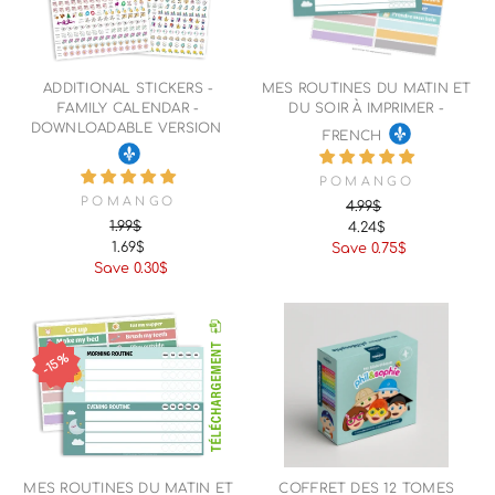
ADDITIONAL STICKERS -
MES ROUTINES DU MATIN ET
FAMILY CALENDAR -
DU SOIR À IMPRIMER -
DOWNLOADABLE VERSION
FRENCH
POMANGO
POMANGO
4.99$
1.99$
4.24$
Regular
Sale
1.69$
Save 0.75$
Regular
Sale
price
price
Save 0.30$
price
price
15%
MES ROUTINES DU MATIN ET
COFFRET DES 12 TOMES