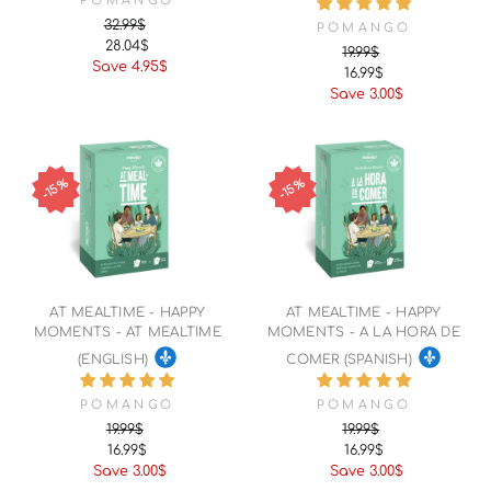
POMANGO
32.99$
POMANGO
28.04$
19.99$
Regular
Sale
Save 4.95$
16.99$
price
price
Regular
Sale
Save 3.00$
price
price
15%
15%
AT MEALTIME - HAPPY
AT MEALTIME - HAPPY
MOMENTS - AT MEALTIME
MOMENTS - A LA HORA DE
(ENGLISH)
COMER (SPANISH)
POMANGO
POMANGO
19.99$
19.99$
16.99$
16.99$
Regular
Sale
Regular
Sale
Save 3.00$
Save 3.00$
price
price
price
price