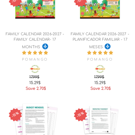
FAMILY CALENDAR 2026-2027 -
FAMILY CALENDAR 2026-2027 -
FAMILY CALENDAR- 17
PLANIFICADOR FAMILIAR - 17
MONTHS
MESES
POMANGO
POMANGO
17.99$
17.99$
Regular
Sale
Regular
Sale
15.29$
15.29$
price
price
price
price
Save 2.70$
Save 2.70$
15%
15%