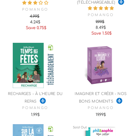
(TÉLÉCHARGEABLE)
POMANGO
POMANGO
4.99$
9.99$
4.24$
Regular
Sale
8.49$
Save 0.75$
Regular
Sale
price
price
Save 1.50$
price
price
RECHARGES - À L'HEURE DU
IMAGINER ET CRÉER - NOS
REPAS
BONS MOMENTS
POMANGO
POMANGO
1.99$
19.99$
Sold Out