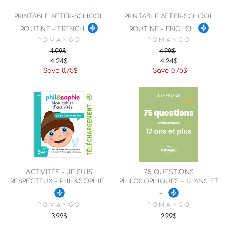
PRINTABLE AFTER‑SCHOOL
PRINTABLE AFTER‑SCHOOL
ROUTINE - FRENCH
ROUTINE - ENGLISH
POMANGO
POMANGO
4.99$
4.99$
4.24$
4.24$
Regular
Sale
Regular
Sale
Save 0.75$
Save 0.75$
price
price
price
price
ACTIVITÉS - JE SUIS
75 QUESTIONS
RESPECTEUX - PHIL&SOPHIE
PHILOSOPHIQUES - 12 ANS ET
+
POMANGO
POMANGO
3.99$
2.99$