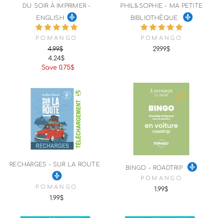
DU SOIR À IMPRIMER -
PHIL&SOPHIE - MA PETITE
ENGLISH
BIBLIOTHÈQUE
POMANGO
POMANGO
4.99$
29.99$
4.24$
Regular
Sale
Save 0.75$
price
price
RECHARGES - SUR LA ROUTE
BINGO - ROADTRIP
POMANGO
POMANGO
1.99$
1.99$