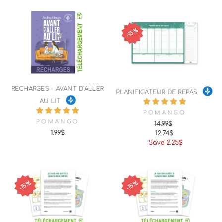
15%
RECHARGES - AVANT D'ALLER
PLANIFICATEUR DE REPAS
AU LIT
POMANGO
POMANGO
14.99$
1.99$
12.74$
Regular
Sale
Save 2.25$
price
price
15%
15%