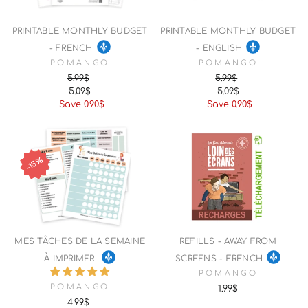
PRINTABLE MONTHLY BUDGET
PRINTABLE MONTHLY BUDGET
- FRENCH
- ENGLISH
POMANGO
POMANGO
5.99$
5.99$
5.09$
5.09$
Regular
Sale
Regular
Sale
Save 0.90$
Save 0.90$
price
price
price
price
15%
MES TÂCHES DE LA SEMAINE
REFILLS - AWAY FROM
À IMPRIMER
SCREENS - FRENCH
POMANGO
POMANGO
1.99$
4.99$