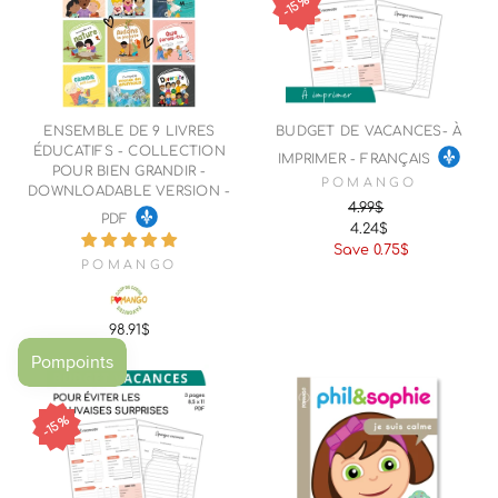
15%
ENSEMBLE DE 9 LIVRES
BUDGET DE VACANCES- À
ÉDUCATIFS - COLLECTION
IMPRIMER - FRANÇAIS
POUR BIEN GRANDIR -
POMANGO
DOWNLOADABLE VERSION -
4.99$
PDF
4.24$
Regular
Sale
Save 0.75$
price
price
POMANGO
98.91$
15%