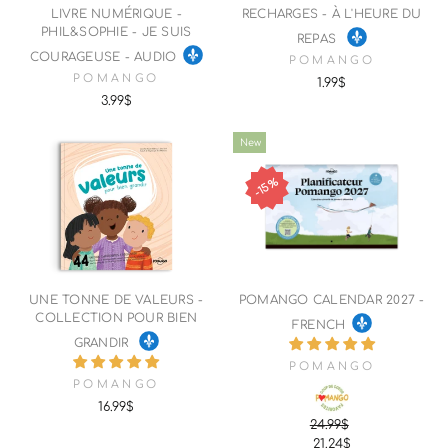
LIVRE NUMÉRIQUE -
RECHARGES - À L'HEURE DU
PHIL&SOPHIE - JE SUIS
REPAS
COURAGEUSE - AUDIO
POMANGO
POMANGO
1.99$
3.99$
New
15%
UNE TONNE DE VALEURS -
POMANGO CALENDAR 2027 -
COLLECTION POUR BIEN
FRENCH
GRANDIR
POMANGO
POMANGO
16.99$
24.99$
Regular
Sale
21.24$