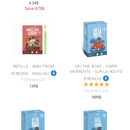
4.24$
Regular
Sale
Save 0.75$
price
price
REFILLS - AWAY FROM
ON THE ROAD - HAPPY
MOMENTS - SUR LA ROUTE
SCREENS - ENGLISH
(FRENCH)
POMANGO
1.99$
POMANGO
19.99$