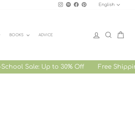
LANGU
Instagram
Spotify
Facebook
Pinterest
English
LOG IN
SEARCH
CART
BOOKS
ADVICE
ol Sale: Up to 30% Off Free Shipping on 