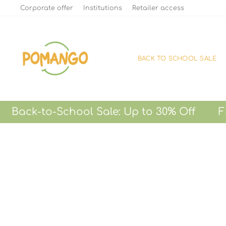
Skip
Corporate offer
Institutions
Retailer access
to
content
BACK TO SCHOOL SALE
k-to-School Sale: Up to 30% Off Free Sh